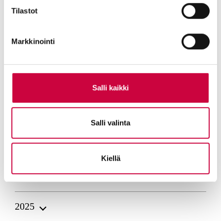
Tilastot
Markkinointi
Salli kaikki
Salli valinta
AHOLA GROUP
Kiellä
2026
Ahola Groups årsöversikt och
2025
hållbarhetsrapport för 2025 är nu publicerad