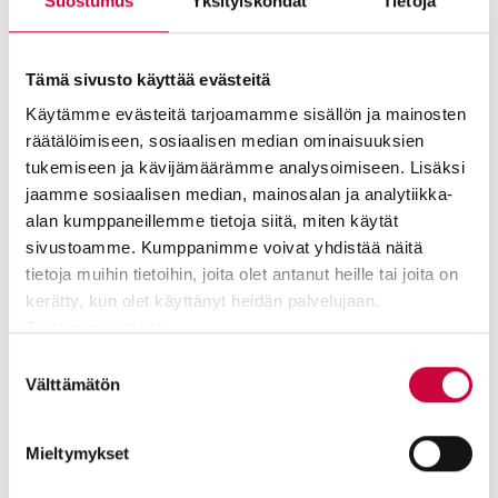
Suostumus
Yksityiskohdat
Tietoja
Tämä sivusto käyttää evästeitä
Käytämme evästeitä tarjoamamme sisällön ja mainosten
räätälöimiseen, sosiaalisen median ominaisuuksien
tukemiseen ja kävijämäärämme analysoimiseen. Lisäksi
jaamme sosiaalisen median, mainosalan ja analytiikka-
alan kumppaneillemme tietoja siitä, miten käytät
sivustoamme. Kumppanimme voivat yhdistää näitä
De tre elementen i skulpturen består av sirenen Parthenope,
tietoja muihin tietoihin, joita olet antanut heille tai joita on
kerätty, kun olet käyttänyt heidän palvelujaan.
som skyddar sjöfarare och staden Neapel.
Tietosuojaseloste
Sirenens stjärt avbildar skrovet av ett fartyg och representerar
Suostumuksen
Grimaldis kärnverksamhet och jordgloben i skulpturen
valinta
Välttämätön
representerar rederiets verksamhetsområde.
Mieltymykset