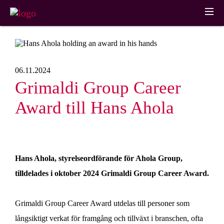
06.11.2024
AHOLA
Grimaldi Group Career
Om Oss
GROUP
Om Oss
Award till Hans Ahola
AHOLA TRANSPORT
AHOLA SPECIAL
Tjänster
Vägtransport
Tung & Stor
Historia
INNOVATIONER
Mer information
OCH
Green Kilometers
Projektlogistik
Kontaktinformation
UTVECKLING
Hans Ahola, styrelseordförande för Ahola Group,
Hållbarhet
Särskilda Tjänster
Vindkraftlogistik
Material Bank
tilldelades i oktober 2024 Grimaldi Group Career Award.
Partner
AHOLA DIGITAL
Grimaldi Group Career Award utdelas till personer som
Atos Transport
Aktuellt
långsiktigt verkat för framgång och tillväxt i branschen, ofta