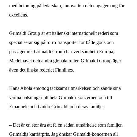
Atos City
med betoning på ledarskap, innovation och engagemang för
Objekt till salu
excellens.
RTTVP
Karriär på Ahola
Grimaldi Group är ett italienskt internationellt rederi som
Kontakta oss!
specialiserar sig på ro-ro-transporter för både gods och
passagerare. Grimaldi Group har verksamhet i Europa,
AHOLA GROUP
AHOLA TRANSPORT
Medelhavet och andra globala rutter. Grimaldi Group äger
AHOLA SPECIAL
AHOLA DIGITAL
även det finska rederiet Finnlines.
Hans Ahola emottog tacksamt utmärkelsen och sände sina
SV
varma hälsningar till hela Grimaldi-koncernen och till
Emanuele och Guido Grimaldi och deras familjer.
– Det är en stor ära att få en sådan utmärkelse som familjen
Grimaldis karriärpris. Jag önskar Grimaldi-koncernen all