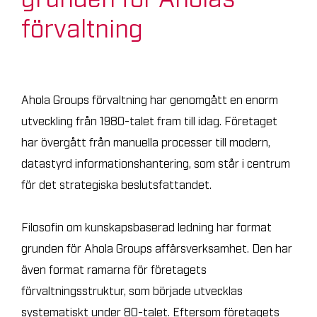
Atos City
förvaltning
Objekt till salu
RTTVP
Karriär på Ahola
Kontakta oss!
Ahola Groups förvaltning har genomgått en enorm
utveckling från 1980-talet fram till idag. Företaget
AHOLA GROUP
AHOLA TRANSPORT
har övergått från manuella processer till modern,
AHOLA SPECIAL
AHOLA DIGITAL
datastyrd informationshantering, som står i centrum
för det strategiska beslutsfattandet.
SV
Filosofin om kunskapsbaserad ledning har format
grunden för Ahola Groups affärsverksamhet. Den har
även format ramarna för företagets
förvaltningsstruktur, som började utvecklas
systematiskt under 80-talet. Eftersom företagets