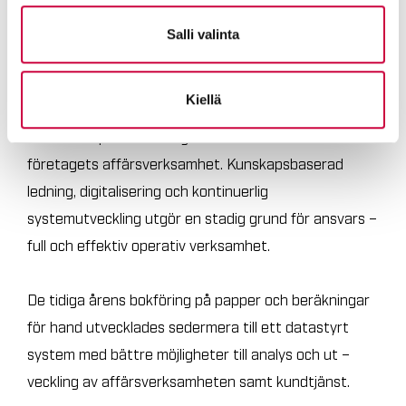
transporter.
Salli valinta
Utveckling av förvaltningen
främjar framtida tillväxt
Kiellä
Ahola Groups förvaltning har en central roll i
företagets affärsverksamhet. Kunskapsbaserad
ledning, digitalisering och kontinuerlig
systemutveckling utgör en stadig grund för ansvars –
full och effektiv operativ verksamhet.
De tidiga årens bokföring på papper och beräkningar
för hand utvecklades sedermera till ett datastyrt
system med bättre möjligheter till analys och ut –
veckling av affärsverksamheten samt kundtjänst.