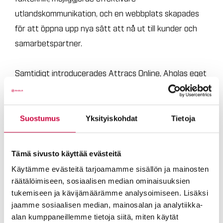
utlandskommunikation, och en webbplats skapades
för att öppna upp nya sätt att nå ut till kunder och
samarbetspartner.
Samtidigt introducerades Attracs Online, Aholas eget
system för digital transporthantering, som
effektiviserade den operativa
transportverksamheten och skapade förutsättningar
Suostumus
Yksityiskohdat
Tietoja
för snabbare informationsutbyte.
Tämä sivusto käyttää evästeitä
Nya system till stöd för
Käytämme evästeitä tarjoamamme sisällön ja mainosten
kunskapsbaserad ledning
räätälöimiseen, sosiaalisen median ominaisuuksien
tukemiseen ja kävijämäärämme analysoimiseen. Lisäksi
jaamme sosiaalisen median, mainosalan ja analytiikka-
Under 2000-talet har Ahola Groups förvaltning
alan kumppaneillemme tietoja siitä, miten käytät
utvecklats med fokus på integration och