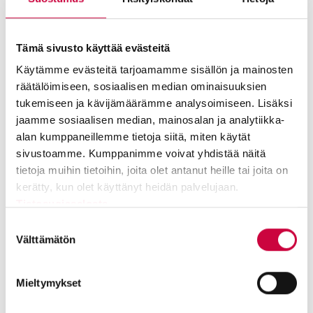
2002
– Företaget får ISO 14001-certifikat.
Tämä sivusto käyttää evästeitä
2003
– ERP-systemet Attracs Online tas i bruk.
Käytämme evästeitä tarjoamamme sisällön ja mainosten
räätälöimiseen, sosiaalisen median ominaisuuksien
tukemiseen ja kävijämäärämme analysoimiseen. Lisäksi
2004
– Företaget får ISO 9001-certifikat. Transportverksamhet
jaamme sosiaalisen median, mainosalan ja analytiikka-
inleds i Baltikum och Baltic Translog grundas.
alan kumppaneillemme tietoja siitä, miten käytät
sivustoamme. Kumppanimme voivat yhdistää näitä
tietoja muihin tietoihin, joita olet antanut heille tai joita on
2008
– En transporthub etableras i Nykvarn, Sverige.
kerätty, kun olet käyttänyt heidän palvelujaan.
Tietosuojaseloste
2009
– En ny koncernstruktur bildas. Attracs blir ett eget bolag.
Suostumuksen
valinta
Välttämätön
2014
– Personal och familjemedlemmar i nästa generation
förvärvar förmånstagande aktier. Koncernstrukturen
Mieltymykset
omorganiseras igen inför en planerad börsintroduktion på en