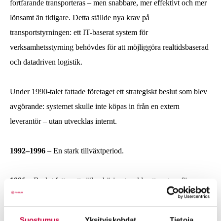
fortfarande transporteras – men snabbare, mer effektivt och mer
lönsamt än tidigare. Detta ställde nya krav på
transportstyrningen: ett IT-baserat system för
verksamhetsstyrning behövdes för att möjliggöra realtidsbaserad
och datadriven logistik.
Under 1990-talet fattade företaget ett strategiskt beslut som blev
avgörande: systemet skulle inte köpas in från en extern
leverantör – utan utvecklas internt.
1992–1996
– En stark tillväxtperiod.
1996
– Beslut fattas att själva börja utveckla ett system för
transportplanering, med fokus på att optimera lastmängder i
fordonen Attracs-projektet inleds.
Suostumus
Yksityiskohdat
Tietoja