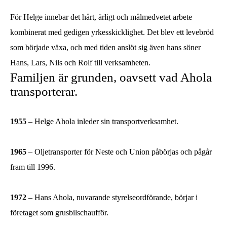
Atos City
För Helge innebar det hårt, ärligt och målmedvetet arbete
Objekt till salu
RTTVP
kombinerat med gedigen yrkesskicklighet. Det blev ett levebröd
Karriär på Ahola
som började växa, och med tiden anslöt sig även hans söner
Hans, Lars, Nils och Rolf till verksamheten.
Kontakta oss!
Familjen är grunden, oavsett vad Ahola
transporterar.
AHOLA GROUP
AHOLA TRANSPORT
AHOLA SPECIAL
AHOLA DIGITAL
1955
– Helge Ahola inleder sin transportverksamhet.
1965
– Oljetransporter för Neste och Union påbörjas och pågår
SV
fram till 1996.
1972
– Hans Ahola, nuvarande styrelseordförande, börjar i
företaget som grusbilschaufför.