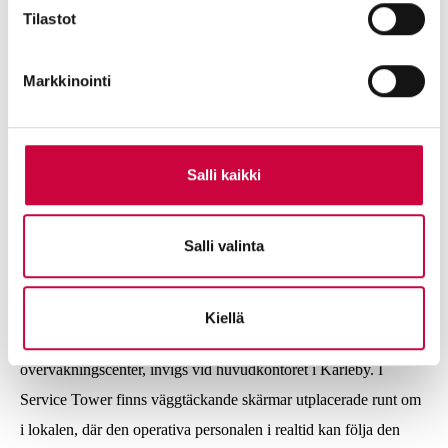
lämplig marknadsplats. Den nya koncernen, med Ahola
Tilastot
Transport som moderbolag, omfattar alla logistikrelaterade
företag. Inklusive Oy Attracs Ab.
Markkinointi
2015
– Beslut fattas om att ansöka om börsnotering på
Aktietorget. Beslut om nyemission för att bredda ägandet till
Salli kaikki
investerare i Finland och Sverige.
Salli valinta
2016
– Aktierna flyttas från den svenska marknadsplatsen
Aktietorget till Nasdaq First North-listan i Helsingfors.
Kiellä
2017
– Aholas nya Service Tower, ett planerings- och
övervakningscenter, invigs vid huvudkontoret i Karleby. I
Service Tower finns väggtäckande skärmar utplacerade runt om
i lokalen, där den operativa personalen i realtid kan följa den