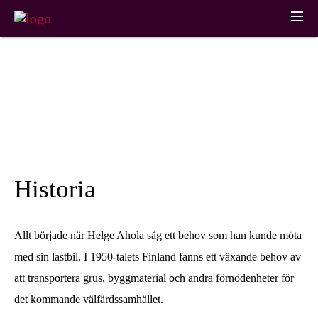
AHOLA
Om Oss
GROUP
Om Oss
AHOLA TRANSPORT
AHOLA SPECIAL
Tjänster
Vägtransport
Tung & Stor
Historia
Historia
INNOVATIONER
Mer information
OCH
Green Kilometers
Projektlogistik
Kontaktinformation
UTVECKLING
Hållbarhet
Särskilda Tjänster
Vindkraftlogistik
Material Bank
Allt började när Helge Ahola såg ett behov som han kunde möta
med sin lastbil. I 1950-talets Finland fanns ett växande behov av
Partner
AHOLA DIGITAL
att transportera grus, byggmaterial och andra förnödenheter för
Atos Transport
det kommande välfärdssamhället.
Aktuellt