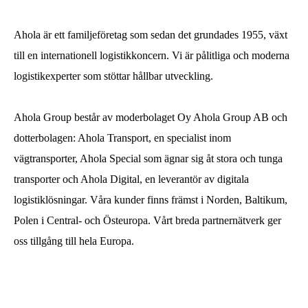
Atos City
Objekt till salu
Ahola är ett familjeföretag som sedan det grundades 1955, växt
RTTVP
till en internationell logistikkoncern. Vi är pålitliga och moderna
Karriär på Ahola
logistikexperter som stöttar hållbar utveckling.
Kontakta oss!
Ahola Group består av moderbolaget Oy Ahola Group AB och
AHOLA GROUP
AHOLA TRANSPORT
dotterbolagen: Ahola Transport, en specialist inom
AHOLA SPECIAL
AHOLA DIGITAL
vägtransporter, Ahola Special som ägnar sig åt stora och tunga
transporter och Ahola Digital, en leverantör av digitala
logistiklösningar. Våra kunder finns främst i Norden, Baltikum,
SV
Polen i Central- och Östeuropa. Vårt breda partnernätverk ger
oss tillgång till hela Europa.