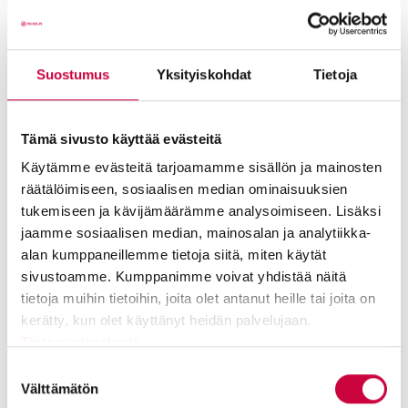
Suostumus
Yksityiskohdat
Tietoja
Tämä sivusto käyttää evästeitä
Social Sustainability
Käytämme evästeitä tarjoamamme sisällön ja mainosten
räätälöimiseen, sosiaalisen median ominaisuuksien
tukemiseen ja kävijämäärämme analysoimiseen. Lisäksi
jaamme sosiaalisen median, mainosalan ja analytiikka-
alan kumppaneillemme tietoja siitä, miten käytät
sivustoamme. Kumppanimme voivat yhdistää näitä
tietoja muihin tietoihin, joita olet antanut heille tai joita on
kerätty, kun olet käyttänyt heidän palvelujaan.
Tietosuojaseloste
Suostumuksen
valinta
Välttämätön