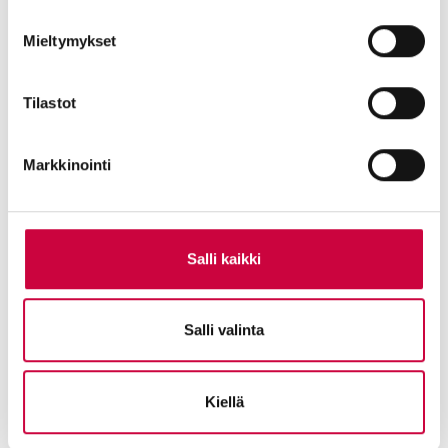
Governance Sustainability
Mieltymykset
Tilastot
Markkinointi
Salli kaikki
Salli valinta
Kiellä