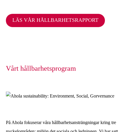
LÄS VÅR HÅLLBARHETSRAPPORT
Vårt hållbarhetsprogram
På Ahola fokuserar våra hållbarhetsansträngningar kring tre
nyckelområden: miljön det sociala och ledningen. Vi har satt